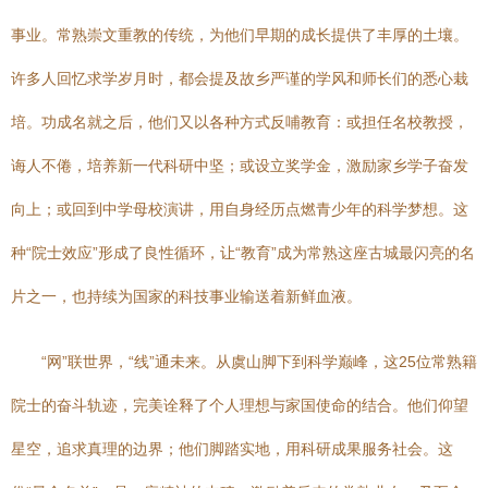
事业。常熟崇文重教的传统，为他们早期的成长提供了丰厚的土壤。
许多人回忆求学岁月时，都会提及故乡严谨的学风和师长们的悉心栽
培。功成名就之后，他们又以各种方式反哺教育：或担任名校教授，
诲人不倦，培养新一代科研中坚；或设立奖学金，激励家乡学子奋发
向上；或回到中学母校演讲，用自身经历点燃青少年的科学梦想。这
种“院士效应”形成了良性循环，让“教育”成为常熟这座古城最闪亮的名
片之一，也持续为国家的科技事业输送着新鲜血液。
“网”联世界，“线”通未来。从虞山脚下到科学巅峰，这25位常熟籍
院士的奋斗轨迹，完美诠释了个人理想与家国使命的结合。他们仰望
星空，追求真理的边界；他们脚踏实地，用科研成果服务社会。这