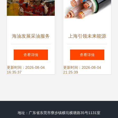
海油发展采油服务
上海引领未来能源
公司团队 以电线电
世界首条35千伏公
查看详情
查看详情
缆技术开发，助力
里级超导电缆落
更新时间：2026-08-04
更新时间：2026-08-04
16:35:37
21:25:39
我国首次自主解脱
户，技术全球领先
FPSO
地址：广东省东莞市寮步镇横坑横塘路35号1131室