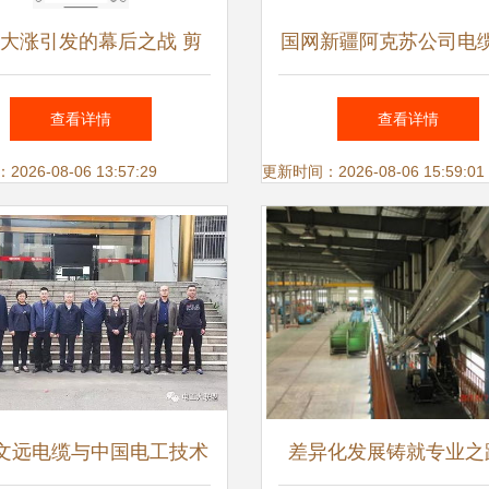
大涨引发的幕后之战 剪
国网新疆阿克苏公司电
、剪电线、拉闸门，二房
改造 点亮景区安全与
查看详情
查看详情
一房东狭路相逢，租户们
26-08-06 13:57:29
更新时间：2026-08-06 15:59:01
只剩下泪眼
文远电缆与中国电工技术
差异化发展铸就专业之