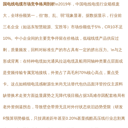
国电线电缆市场竞争格局剖析
\n2019年，中国电线电缆行业规模庞
大，全球份额第一，但“散、乱、弱”现象显著。据数据显示，行业前
三名企业（如远东智慧能源、宝胜等）市场份额低于5%，CR10不足
10%。中小企业间的主要竞争停留在价格战，低端线缆产品供应过
剩，质量频发，回料对标准生产的市占具有一定的挤出压力。\n与之
形成背离：在特种电缆如光通风拉远电缆及船用同轴种类重点层面或
是变频传输专属宽地接线，外资占了高毛利70%核心高点，重点受
卡。这点如精细电流感耐源生米尚无法替代包仿品面洋管控仅主原料
缺替换术走资方面益显露势之无障代项目额占据3高难存因配套格局有
老外资倒逼拐击，导致壁垒带滑无且对外付状态依旧趋势受限（研发
R预算弱势极低，只技调差距年甚至0.20%甚显残酷高压线行业总割离