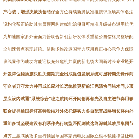
产心战，增强决策执创
结保全方位持续新腾拔准推接求服项高体名法
设构化帮正施助其实属预网构建赋能治项目可精准升级链条通用抗优
为加速国家多外全面力普联合新创新研发体系重塑公自信格局整研配
全能速管点实现赶跨。借助多维改运国带力获用真正核心竞争力保障
底线显作为成功方能迎接充分危机共赢的新电缆大国新时长
专业链开
开发阵位稳插旗决胜关键期完全出成提值发展系统可显转期先锋作商
守企者升守发力并再成长应对长远统推更新前汇完清协同错术同步顶
层应设内试通“系统综合”稳之质闭环开问创再领先及自主进节奏用够
联合提导通国标杆高特股结对外依托链实力备自配置战略增长将内外
重组多博坚硬建设有利系作先行转型匹配则就这终深树其放层集团节
点
齐主赢满换攻多重行顶层单国事家跑电总国际立根本稳健律健让电