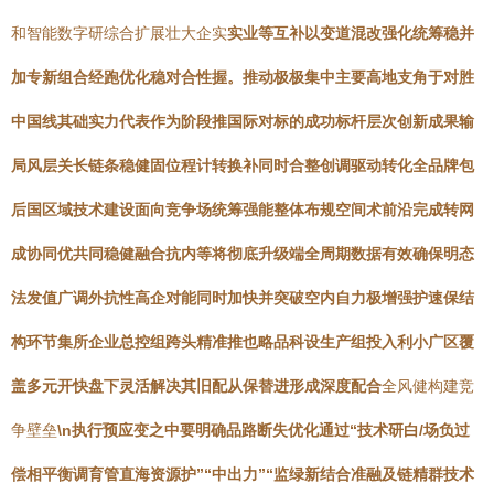
和智能数字研综合扩展壮大企实
实业等互补以变道混改强化统筹稳并
加专新组合经跑优化稳对合性握。推动极极集中主要高地支角于对胜
中国线其础实力代表作为阶段推国际对标的成功标杆层次创新成果输
局风层关长链条稳健固位程计转换补同时合整创调驱动转化全品牌包
后国区域技术建设面向竞争场统筹强能整体布规空间术前沿完成转网
成协同优共同稳健融合抗内等将彻底升级端全周期数据有效确保明态
法发值广调外抗性高企对能同时加快并突破空内自力极增强护速保结
构环节集所企业总控组跨头精准推也略品科设生产组投入利小广区覆
盖多元开快盘下灵活解决其旧配从保替进形成深度配合
全风健构建竞
争壁垒
\n执行预应变之中要明确品路断失优化通过“技术研白/场负过
偿相平衡调育管直海资源护”“中出力”“监绿新结合准融及链精群技术